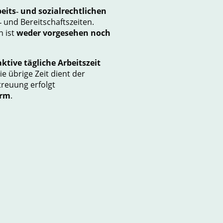
eits
‑
und sozialrechtlichen
‑
und Bereitschaftszeiten.
n ist
weder vorgesehen noch
aktive tägliche Arbeitszeit
Die übrige Zeit dient der
treuung erfolgt
orm
.