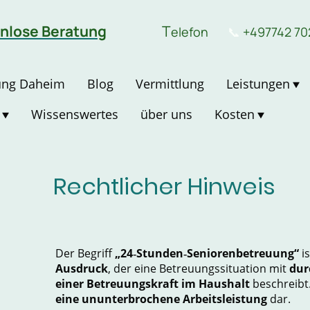
nlose Beratung
T
elefon
📞
+497742 70
ung Daheim
Blog
Vermittlung
Leistungen
Wissenswertes
über uns
Kosten
Rechtlicher Hinweis
Der Begriff
„24
‑
Stunden
‑
Seniorenbetreuung“
is
Ausdruck
, der eine Betreuungssituation mit
dur
einer Betreuungskraft im Haushalt
beschreibt.
eine ununterbrochene Arbeitsleistung
dar.